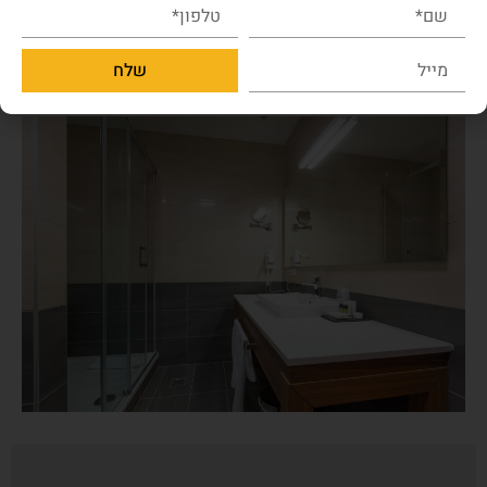
לנכס גדול ומניב.
שלח