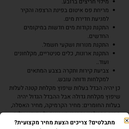
מילוי חריצים ברובע.
מריחת פס איטום בפינת הרצפה והקיר
למניעת חדירת מים.
התקנת נקודות מים חדשות במיקומים
החדשים.
התקנת מנורות ושקעי חשמל.
התקנת ארונות, כלים סניטריים, מקלחונים
ועוד..
צביעת קירות ותקרה בצבע המתאים
למקלחות ודוחה עובש.
כן יהיה הבדל בעלות שיפוץ מקלחת קטנה לעלות
שיפוץ מקלחת גדולה אבל ההבדל הגדול יהיה
בעלות החומרים: מחיר הקרמיקה, מחיר האסלה,
מחיר המקלחון ומחירי הארונות ולא דוקא עליה
משמעותית במחיר העבודה.
מתבלטים? צריכים הצעת מחיר מקצועית?