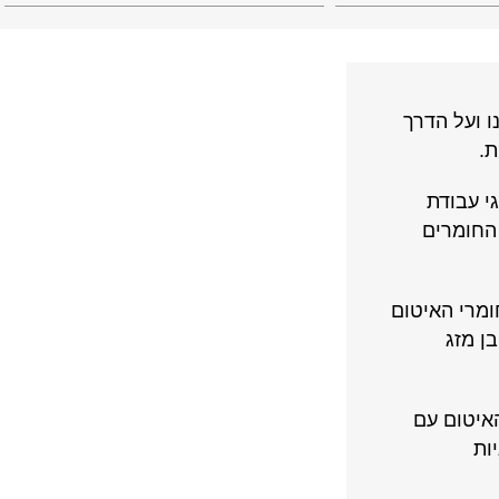
ו ועל הדרך
ת.
י
עבודת
 החומרים
ומרי האיטום
ן מזג
איטום עם
ות