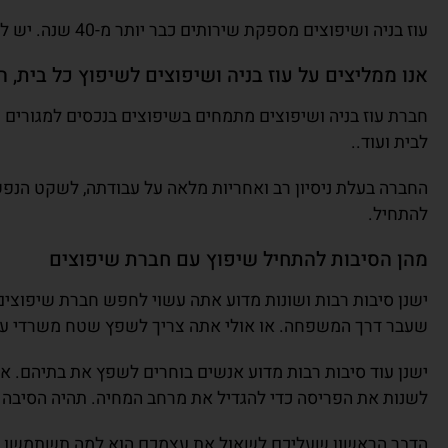
עוז בניה ושיפוצים מספקת שירותים כבר יותר מ-40 שנה. יש להם המון לקוחות מרוצים בפורטפוליו שלהם – זה אמור להגיד לך משהו על איכות השירות שהם מספקים.
אנו ממליצים על עוז בניה ושיפוצים לשיפוץ כל בית, ה
חברת עוז בניה ושיפוצים מתמחים בשיפוצים בנכסים למגורים ו
לבית ועוד..
החברה בעלת ניסיון רב ואחריות מלאה על עבודתה, לשקט הנפשי
להתחיל.
מהן הסיבות להתחיל שיפוץ עם חברת שיפוצים
ישנן סיבות רבות ושונות מדוע אתה עשוי לחפש חברת שיפוצים
שעבר דרך המשפחה. או אולי אתה צריך לשפץ שטח משרדי ע
ישנן עוד סיבות רבות מדוע אנשים בוחרים לשפץ את בתיהם. אנ
לשנות את הפריסה כדי להגדיל את מרחב המחיה. תהיה הסיבה 
הדבר הראשון שעליכם לשאול את עצמכם הוא למה תשתמשו בבית