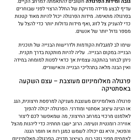
גובה ומידות הפרגולה
חשובים להתאמתה למרחב הקיים.
עדיף לבצע מדידה מדויקת של החלל הרצוי לפני שבוחרים
בפרגולה מתאימה. מידות הפרגולה יכול להיות מאוד קטנות
כדי להעניק צל לזוג ,ואף מידות גדולות יותר כדי להצל על
מספר גדול יותר של אנשים.
שימו לב למגבלות הקודמות ולדרישות הבנייה של תוכנית
הבנייה במקום הבנייה. עליה להיות מותקנת בדרך תקנית.
ניתן לבחור בהתקנה עצמית אך כדאי לפנות למומחה במידה
ואין הבנה מלאה בתהליכי הבנייה והאישורים.
פרגולה מאלומיניום מעוצבת – עצם השקעה
באסתטיקה
פרגולה מאלומיניום מעוצבת מעניקה למרפסת חיצונית, הגג
או הגינה עיצוב אסתטי ומודרני. הפרגולה יכולה להפוך
לאלמנט מרכזי במרחב החיצוני, מה שמאפשר לכם ליצור
אווירה רומנטית ונעימה. הרוב ישבו תחתיה כדי ליהנות מהצל
והפנאי, והיא גם יכולה לשמש כמגן רוח או חומר הגנה
לצמחים מפני נזקי רוח. בעיצוב מדויק, הפרגולה מאלומיניום